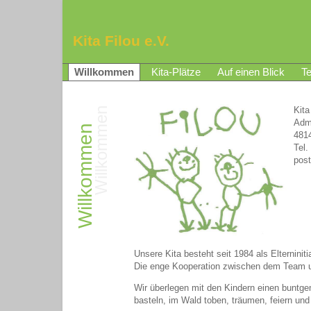
Kita Filou e.V.
Willkommen
Kita-Plätze
Auf einen Blick
T
Kita
Admi
481
Tel.
post
Unsere Kita besteht seit 1984 als Elterninit
Die enge Kooperation zwischen dem Team und
Wir überlegen mit den Kindern einen buntge
basteln, im Wald toben, träumen, feiern und