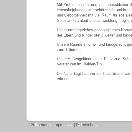
Mit Professionalität und viel menschlicher 
lebensbejahende, wertschätzende und kreat
und Geborgenheit mit viel Raum für soziale
Selbstwirksamkeit und Entwicklung möglic
Unser umfangreiches pädagogisches Konzept 
der Eltern und Kinder stetig weiter und bin
Unsere Räume sind hell und kindgerecht ges
zum Träumen.
Unser Außengelände bietet Platz zum Scha
Verstecken im Weiden-Tipi.
Die Natur liegt fast vor der Haustür und wi
erkundet.
Willkommen
|
Impressum
|
Datenschutz